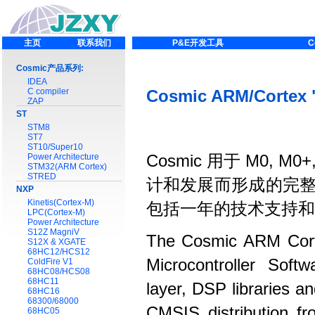
主页
联系我们
P&E开发工具
C
Cosmic产品系列:
IDEA
C compiler
Cosmic ARM/Corte
ZAP
ST
STM8
ST7
ST10/Super10
Power Architecture
Cosmic 用于 M0, 
STM32(ARM Cortex)
STRED
计和发展而形成的完整统
NXP
Kinetis(Cortex-M)
包括一年的技术支持和
LPC(Cortex-M)
Power Architecture
S12Z MagniV
The Cosmic ARM Cort
S12X & XGATE
68HC12/HCS12
Microcontroller Soft
ColdFire V1
68HC08/HCS08
68HC11
layer, DSP libraries 
68HC16
68300/68000
CMSIS distribution fr
68HC05