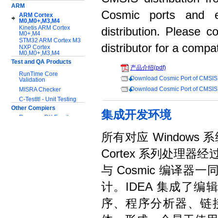
ARM
Cosmic ports and 
ARM Cortex
M0,M0+,M3,M4
Kinetis ARM Cortex
distribution. Please 
M0+,M4
STM32 ARM Cortex M3
distributor for a compat
NXP Cortex
M0,M0+,M3,M4
Test and QA Products
产品介绍(pdf)
RunTime Core
Download Cosmic Port of CMSIS
Validation
Download Cosmic Port of CMSIS
MISRA Checker
C-TestIt! - Unit Testing
Other Compiers
集成开发环境
Renesas RX Family
Infineon C166/XC166
Melexis MLX16
所有对应 Windows 系
服务与支持:
Cortex 系列处理器
应用指南
与 Cosmic 编译
技术文档
软件下载
计。IDEA 集成了
序、程序分析器、链接