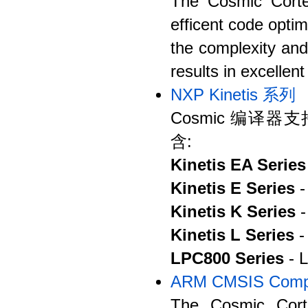
The Cosmic Corte
efficent code optim
the complexity an
results in excellen
NXP Kinetis 系列
Cosmic 编译器支持 Ki
含:
Kinetis EA Series
Kinetis E Series
-
Kinetis K Series
-
Kinetis L Series
-
LPC800 Series
- L
ARM CMSIS Compa
The Cosmic Cort