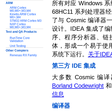
所有对应 Windows 系
ARM
ARM Cortex
68HC11 系列处理器
M0,M0+,M3,M4
Kinetis ARM Cortex
M0+,M4
了与 Cosmic 编
STM32 ARM Cortex M3
NXP Cortex
M0,M0+,M3,M4
设计。IDEA 集成
Test and QA Products
序、程序分析器、链接
RunTime Core
Validation
体，形成一个易于使用的环境，
Unit Testing
Other Compiers
系统下运行。
关于ID
Renesas RX Family
第三方 IDE 集成
服务与支持:
应用指南
大多数 Cosmic 
技术文档
软件下载
Borland Codewright
信息
编译器