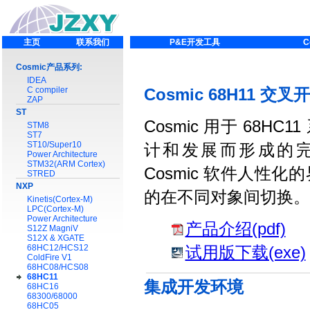
主页
联系我们
P&E开发工具
C
Cosmic产品系列:
IDEA
C compiler
Cosmic 68H11 交
ZAP
ST
Cosmic 用于 68
STM8
ST7
ST10/Super10
计和发展而形成的
Power Architecture
STM32(ARM Cortex)
Cosmic 软件人
STRED
NXP
的在不同对象间切换。所
Kinetis(Cortex-M)
LPC(Cortex-M)
Power Architecture
产品介绍(pdf)
S12Z MagniV
S12X & XGATE
68HC12/HCS12
试用版下载(exe)
ColdFire V1
68HC08/HCS08
68HC11
集成开发环境
68HC16
68300/68000
68HC05